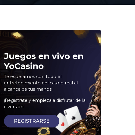
Juegos en vivo en
YoCasino
Te esperamos con todo el
entretenimiento del casino real al
alcance de tus manos.
¡Regístrate y empieza a disfrutar de la
diversión!
REGISTRARSE