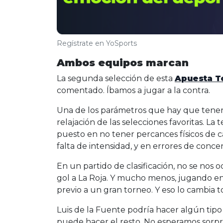
Regístrate en YoSports
Ambos equipos marcan
La segunda selección de esta
Apuesta T
comentado. Íbamos a jugar a la contra.
Una de los parámetros que hay que tener
relajación de las selecciones favoritas. La
puesto en no tener percances físicos de car
falta de intensidad, y en errores de conc
En un partido de clasificación, no se nos
gol a La Roja. Y mucho menos, jugando e
previo a un gran torneo. Y eso lo cambia t
Luis de la Fuente podría hacer algún tipo 
puede hacer el resto. No esperamos sorpres