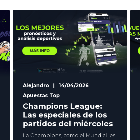
Alejandro
|
14/04/2026
Apuestas Top
Champions League:
Las especiales de los
partidos del miércoles
La Champions, como el Mundial, es