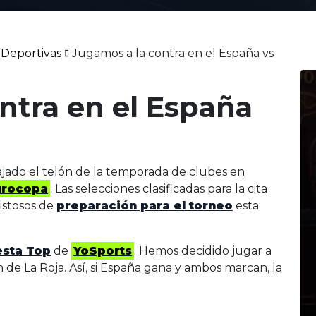
 Deportivas
Jugamos a la contra en el España vs
ntra en el España
jado el telón de la temporada de clubes en
urocopa
. Las selecciones clasificadas para la cita
istosos de
preparación para el torneo
esta
sta Top
de
YoSports
. Hemos decidido jugar a
n de La Roja. Así, si España gana y ambos marcan, la