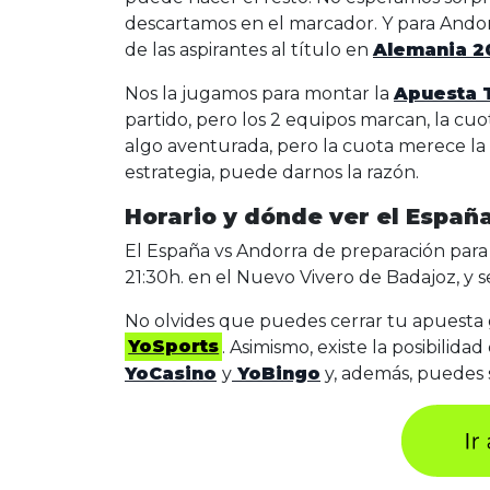
descartamos en el marcador. Y para Andor
de las aspirantes al título en
Alemania 2
Nos la jugamos para montar la
Apuesta 
partido, pero los 2 equipos marcan, la cu
algo aventurada, pero la cuota merece la
estrategia, puede darnos la razón.
Horario y dónde ver el Españ
El España vs Andorra
de preparación para 
21:30h. en el Nuevo Vivero de Badajoz, y se
No olvides que puedes cerrar tu apuesta 
YoSports
. Asimismo, existe la posibilid
YoCasino
y
YoBingo
y, además, puedes