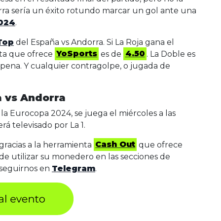
ra sería un éxito rotundo marcar un gol ante una
024
.
Top
del España vs Andorra. Si La Roja gana el
ota que ofrece
YoSports
es de
4.50
. La Doble es
 pena. Y cualquier contragolpe, o jugada de
a vs Andorra
la Eurocopa 2024, se juega el miércoles a las
rá televisado por La 1.
gracias a la herramienta
Cash Out
que ofrece
ad de utilizar su monedero en las secciones de
 seguirnos en
Telegram
.