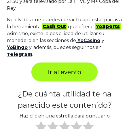
21:30 y será televisado por La 1 TVE y M+ Copa del
Rey.
No olvides que puedes cerrar tu apuesta gracias a
la herramienta
Cash Out
que ofrece
YoSports
.
Asimismo, existe la posibilidad de utilizar su
monedero en las secciones de
YoCasino
y
YoBingo
y, además, puedes seguirnos en
Telegram
.
¿De cuánta utilidad te ha
parecido este contenido?
¡Haz clic en una estrella para puntuarlo!