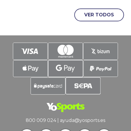
primer asalto de las semifinales de
Champions va a ser espectacular, y
VER TODOS
YoSports quiere estar presente con un
Mercado Especial con color rojiblanco y
con un protagonista principal. Julián
Álvarez. Contenido: El
800 009 024
|
ayuda@yosports.es