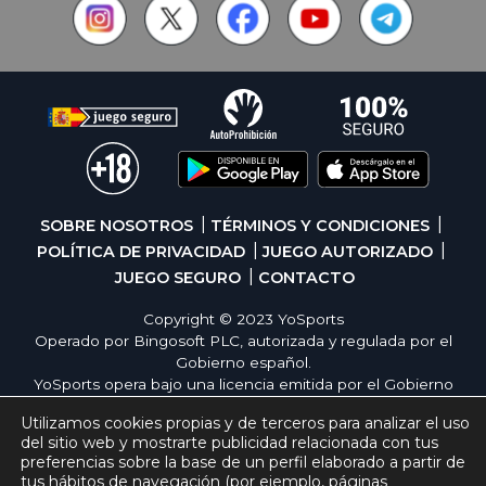
SOBRE NOSOTROS
TÉRMINOS Y CONDICIONES
POLÍTICA DE PRIVACIDAD
JUEGO AUTORIZADO
JUEGO SEGURO
CONTACTO
Copyright © 2023 YoSports
Operado por Bingosoft PLC, autorizada y regulada por el
Gobierno español.
YoSports opera bajo una licencia emitida por el Gobierno
de España, cumpliendo con todas las normativas de
Utilizamos cookies propias y de terceros para analizar el uso
seguridad y responsabilidad en los juegos online. El juego
del sitio web y mostrarte publicidad relacionada con tus
es una forma de entretenimiento cuya finalidad es ofrecer
preferencias sobre la base de un perfil elaborado a partir de
diversión y emoción a los jugadores en nuestra página
tus hábitos de navegación (por ejemplo, páginas