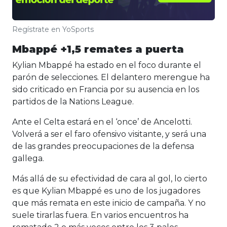
Regístrate en YoSports
Mbappé +1,5 remates a puerta
Kylian Mbappé ha estado en el foco durante el
parón de selecciones. El delantero merengue ha
sido criticado en Francia por su ausencia en los
partidos de la Nations League.
Ante el Celta estará en el ‘once’ de Ancelotti.
Volverá a ser el faro ofensivo visitante, y será una
de las grandes preocupaciones de la defensa
gallega.
Más allá de su efectividad de cara al gol, lo cierto
es que Kylian Mbappé es uno de los jugadores
que más remata en este inicio de campaña. Y no
suele tirarlas fuera. En varios encuentros ha