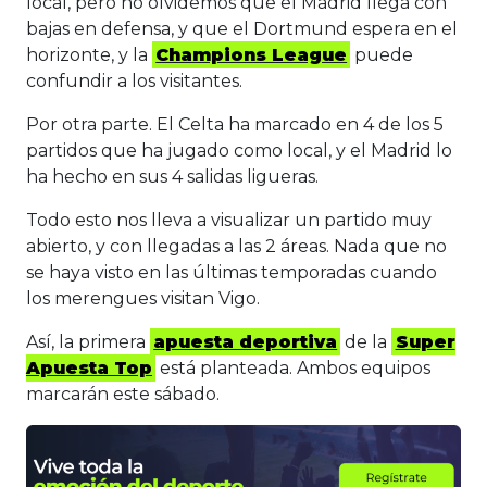
local, pero no olvidemos que el Madrid llega con
bajas en defensa, y que el Dortmund espera en el
horizonte, y la
Champions League
puede
confundir a los visitantes.
Por otra parte. El Celta ha marcado en 4 de los 5
partidos que ha jugado como local, y el Madrid lo
ha hecho en sus 4 salidas ligueras.
Todo esto nos lleva a visualizar un partido muy
abierto, y con llegadas a las 2 áreas. Nada que no
se haya visto en las últimas temporadas cuando
los merengues visitan Vigo.
Así, la primera
apuesta deportiva
de la
Super
Apuesta Top
está planteada. Ambos equipos
marcarán este sábado.