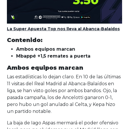
La Super Apuesta Top nos lleva al Abanca-Balaídos
Contenido:
Ambos equipos marcan
Mbappé +1,5 remates a puerta
Ambos equipos marcan
Las estadísticas lo dejan claro. En 10 de las últimas
11 visitas del Real Madrid al Abanca-Balaídos en
liga, se han visto goles por ambos bandos. Ojo, la
pasada campaña, los de Ancelotti ganaron 0-1,
pero hubo un gol anulado al Celta, y Kepa hizo
un partido notable.
La baja de Iago Aspas mermará el poder ofensivo