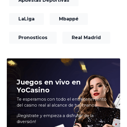
Apuestas Deportivas
LaLiga
Mbappé
Pronosticos
Real Madrid
Juegos en vivo en
YoCasino
Te esperamos con todo el entretenimiento
del casino real al alcance de tus manos.
¡Regístrate y empieza a disfrutar de la
diversión!