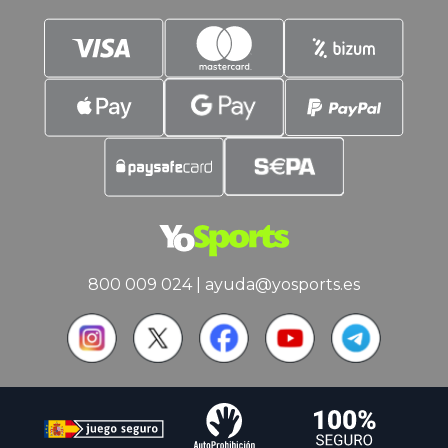
800 009 024
|
ayuda@yosports.es