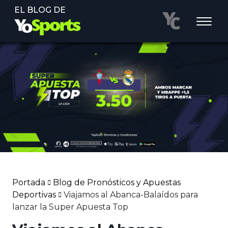
EL BLOG DE
Portada
Blog de Pronósticos y Apuestas
Deportivas
Viajamos al Abanca-Balaídos para
lanzar la Super Apuesta Top