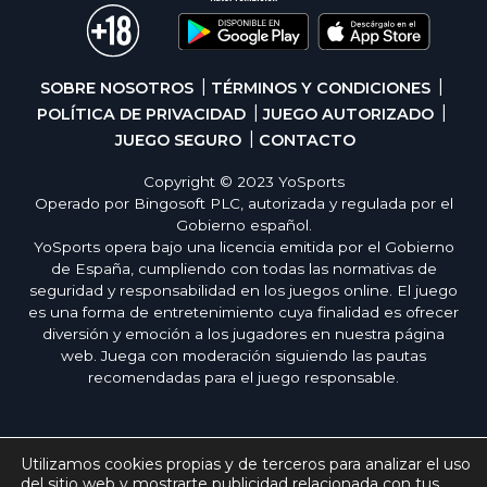
SOBRE NOSOTROS
TÉRMINOS Y CONDICIONES
POLÍTICA DE PRIVACIDAD
JUEGO AUTORIZADO
JUEGO SEGURO
CONTACTO
Copyright © 2023 YoSports
Operado por Bingosoft PLC, autorizada y regulada por el
Gobierno español.
YoSports opera bajo una licencia emitida por el Gobierno
de España, cumpliendo con todas las normativas de
seguridad y responsabilidad en los juegos online. El juego
es una forma de entretenimiento cuya finalidad es ofrecer
diversión y emoción a los jugadores en nuestra página
web. Juega con moderación siguiendo las pautas
recomendadas para el juego responsable.
Utilizamos cookies propias y de terceros para analizar el uso
del sitio web y mostrarte publicidad relacionada con tus