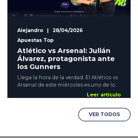
Alejandro
|
28/04/2026
Apuestas Top
Atlético vs Arsenal: Julián
Álvarez, protagonista ante
los Gunners
Llega la hora de la verdad. El Atlético vs
Arsenal de este miércoles es uno de los
grandes duelos de la temporada. El
Leer artículo
primer asalto de las semifinales de
Champions va a ser espectacular, y
VER TODOS
YoSports quiere estar presente con un
Mercado Especial con color rojiblanco y
con un protagonista principal. Julián
Álvarez. Contenido: El