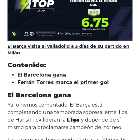
El Barça visita al Valladolid a 3 días de su partido en
Milán
Contenido:
El Barcelona gana
Ferrán Torres marca el primer gol
El Barcelona gana
Ya lo hemos comentado. El Barça está
completando una temporada sobresaliente. Los
de Hansi Flick lideran la
Liga
y depende de sí
mismo para proclamarse campeón del torneo.
Los azulgranas han ganado 12 de sus últimos 13