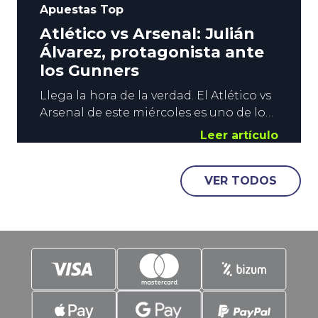
Apuestas Top
Atlético vs Arsenal: Julián
Álvarez, protagonista ante
los Gunners
Llega la hora de la verdad. El Atlético vs
Arsenal de este miércoles es uno de los
grandes duelos de la temporada. El
Leer artículo
primer asalto de las semifinales de
Champions va a ser espectacular, y
VER TODOS
YoSports quiere estar presente con un
Mercado Especial con color rojiblanco y
con un protagonista principal. Julián
Álvarez. Contenido: El