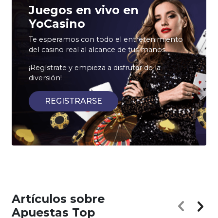
Juegos en vivo en
YoCasino
Te esperamos con todo el entretenimiento
del casino real al alcance de tus manos.
¡Regístrate y empieza a disfrutar de la
diversión!
REGISTRARSE
Artículos sobre
Apuestas Top