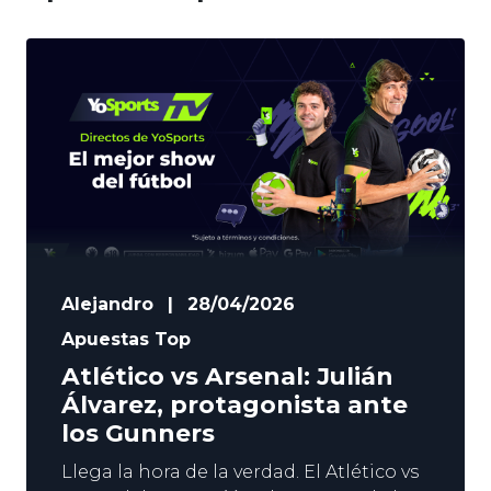
Alejandro
|
28/04/2026
Apuestas Top
Atlético vs Arsenal: Julián
Álvarez, protagonista ante
los Gunners
Llega la hora de la verdad. El Atlético vs