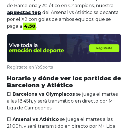
de Barcelona y Atlético en Champions, nuestra
apuestas top
del Arsenal vs Atlético se decanta
por el X2 con goles de ambos equipos, que se
paga a
4.50
.
Regístrate en YoSports
Horario y dónde ver los partidos de
Barcelona y Atlético
El
Barcelona vs Olympiacos
se juega el martes
a las 18:45h, y será transmitido en directo por M+
Liga de Campeones.
El
Arsenal vs Atlético
se juega el martes a las
21:00h, y será transmitido en directo por M+ Liga