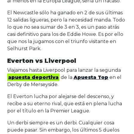
al menos en la Europa League, sería un fracaso.
El Newcastle sólo ha ganado en 2 de sus últimas
12 salidas ligueras, pero la necesidad manda. Todo
lo que no sea sumar de 3 en 3, es un paso atrás
casi definitivo para los de Eddie Howe. Es por ello
que nos la jugamos con el triunfo visitante en
Selhurst Park.
Everton vs Liverpool
Viajamos hasta Liverpool para lanzar la segunda
apuesta deportiva
de la
Apuesta Top
en el
Derby de Merseyside.
El Everton lucha por alejarse del descenso, y
recibe a su eterno rival, que está en plena lucha
por el título en la Premier League.
Un derbi siempre es un derbi. Cualquier cosa
puede pasar. Sin embargo, los últimos 5 duelos