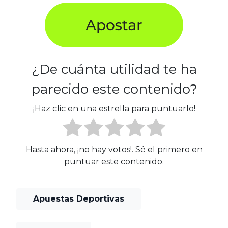
¿De cuánta utilidad te ha
parecido este contenido?
¡Haz clic en una estrella para puntuarlo!
Hasta ahora, ¡no hay votos!. Sé el primero en
puntuar este contenido.
Apuestas Deportivas