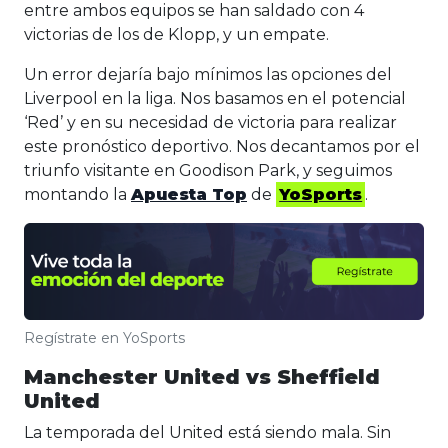
entre ambos equipos se han saldado con 4
victorias de los de Klopp, y un empate.
Un error dejaría bajo mínimos las opciones del
Liverpool en la liga. Nos basamos en el potencial
‘Red’ y en su necesidad de victoria para realizar
este pronóstico deportivo. Nos decantamos por el
triunfo visitante en Goodison Park, y seguimos
montando la
Apuesta Top
de
YoSports
.
Regístrate en YoSports
Manchester United vs Sheffield
United
La temporada del United está siendo mala. Sin