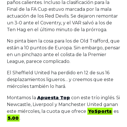
paños calientes. Incluso la clasificación para la
Final de la FA Cup estuvo marcada por la mala
actuación de los Red Devils. Se dejaron remontar
un 3-0 ante el Coventry, y el VAR salvó a los de
Ten Hag en el último minuto de la prórroga.
No pinta bien la cosa para los de Old Trafford, que
están a 10 puntos de Europa. Sin embargo, pensar
en un pinchazo ante el colista de la Premier
League, parece complicado.
El Sheffield United ha perdido en 12 de sus 16
desplazamientos ligueros… y creemos que este
miércoles también lo hará.
Montamos la
Apuesta Top
con este trío inglés. Si
Newcastle, Liverpool y Manchester United ganan
este miércoles, la cuota que ofrece
YoSports
es
5.00
.