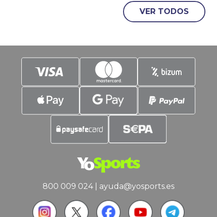
Mercado Especial con color rojiblanco y
VER TODOS
con un protagonista principal. Julián
Álvarez. Contenido: El
800 009 024
|
ayuda@yosports.es