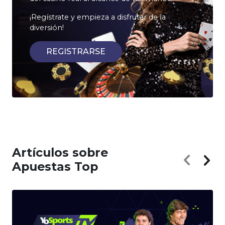
¡Regístrate y empieza a disfrutar de la
diversión!
REGISTRARSE
Artículos sobre
Apuestas Top