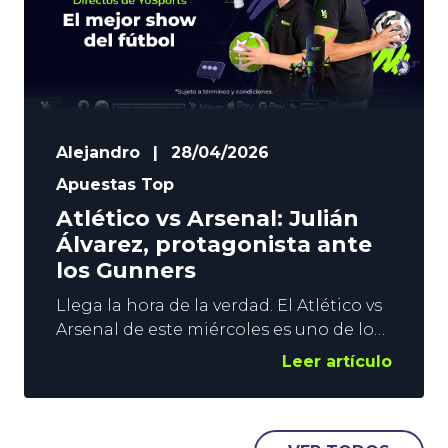
Alejandro
|
28/04/2026
Apuestas Top
Atlético vs Arsenal: Julián
Álvarez, protagonista ante
los Gunners
Llega la hora de la verdad. El Atlético vs
Arsenal de este miércoles es uno de los
grandes duelos de la temporada. El
Leer artículo
primer asalto de las semifinales de
Champions va a ser espectacular, y
YoSports quiere estar presente con un