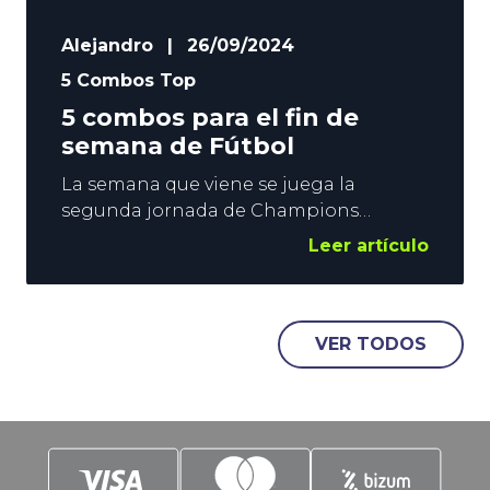
Alejandro
|
26/09/2024
5 Combos Top
5 combos para el fin de
semana de Fútbol
La semana que viene se juega la
segunda jornada de Champions
League. Pero nos espera un fin de
Leer artículo
semana de Fútbol con grandes
partidos. Elegimos 2 de La Liga, uno de
Premier League, uno de Serie A, y uno
de Bundesliga. Contenido: El Getafe
VER TODOS
gana y hay más de 2 goles (5.50) El
Getafe no