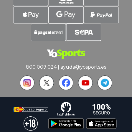
800 009 024
|
ayuda@yosports.es